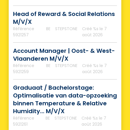
Head of Reward & Social Relations
M/V/X
Référence
BE
STEPSTONE
Créé %s
le 7
5921257
août 2026
Account Manager | Oost- & West-
Vlaanderen M/V/X
Référence
BE
STEPSTONE
Créé %s
le 7
5921259
août 2026
Graduaat / Bachelorstage:
Optimalisatie van data-opzoeking
binnen Temperature & Relative
Humidity... M/V/X
Référence
BE
STEPSTONE
Créé %s
le 7
5921261
août 2026