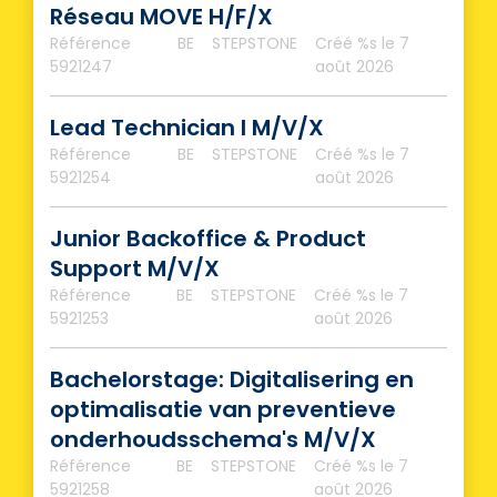
Réseau MOVE H/F/X
Référence
BE
STEPSTONE
Créé %s
le 7
5921247
août 2026
Lead Technician I M/V/X
Référence
BE
STEPSTONE
Créé %s
le 7
5921254
août 2026
Junior Backoffice & Product
Support M/V/X
Référence
BE
STEPSTONE
Créé %s
le 7
5921253
août 2026
Bachelorstage: Digitalisering en
optimalisatie van preventieve
onderhoudsschema's M/V/X
Référence
BE
STEPSTONE
Créé %s
le 7
5921258
août 2026