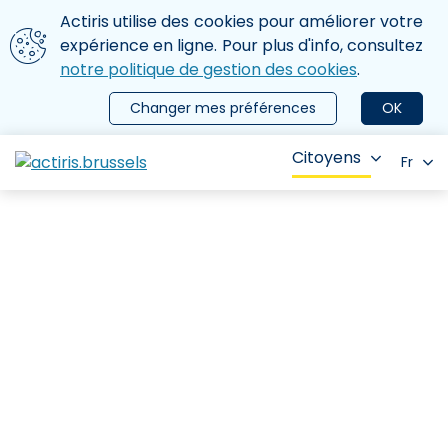
Aller au contenu principal
Nous utilisons des cookies
Actiris utilise des cookies pour améliorer votre
ermer le menu
expérience en ligne. Pour plus d'info, consultez
notre politique de gestion des cookies
.
Changer mes préférences
OK
Citoyens
Fr