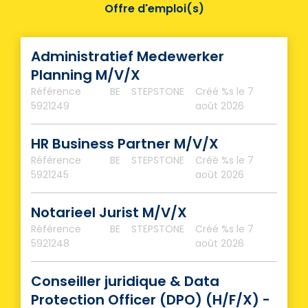
Offre d'emploi(s)
Administratief Medewerker
Planning M/V/X
Référence
BE
STEPSTONE
Créé %s
le 7
5921249
août 2026
HR Business Partner M/V/X
Référence
BE
STEPSTONE
Créé %s
le 7
5921245
août 2026
Notarieel Jurist M/V/X
Référence
BE
STEPSTONE
Créé %s
le 7
5921248
août 2026
Conseiller juridique & Data
Protection Officer (DPO) (H/F/X) -