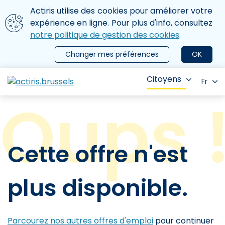
Aller au contenu principal
Nous utilisons des cookies
Actiris utilise des cookies pour améliorer votre
ermer le menu
expérience en ligne. Pour plus d'info, consultez
notre politique de gestion des cookies
.
Changer mes préférences
OK
Citoyens
Fr
Cette offre n'est
plus disponible.
Parcourez nos autres offres d'emploi
pour continuer