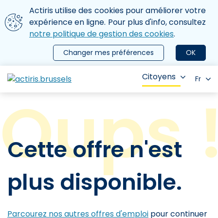
Aller au contenu principal
Nous utilisons des cookies
Actiris utilise des cookies pour améliorer votre
ermer le menu
expérience en ligne. Pour plus d'info, consultez
notre politique de gestion des cookies
.
Changer mes préférences
OK
Citoyens
Fr
Cette offre n'est
plus disponible.
Parcourez nos autres offres d'emploi
pour continuer