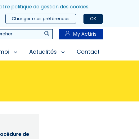
otre politique de gestion des cookies
.
Changer mes préférences
OK
Rechercher
My Actiris
rcher
 moi
Actualités
Contact
procédure de