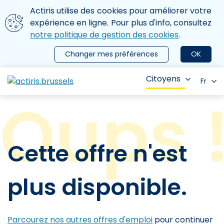
Aller au contenu principal
Nous utilisons des cookies
Actiris utilise des cookies pour améliorer votre
ermer le menu
expérience en ligne. Pour plus d'info, consultez
notre politique de gestion des cookies
.
Changer mes préférences
OK
Citoyens
Fr
Cette offre n'est
plus disponible.
Parcourez nos autres offres d'emploi
pour continuer