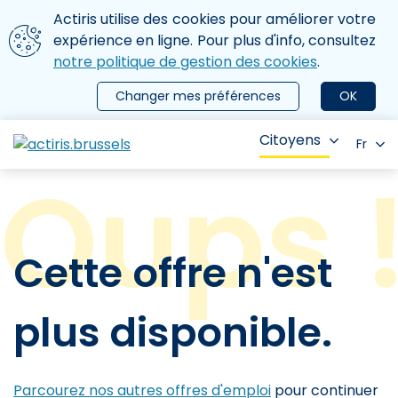
Aller au contenu principal
Nous utilisons des cookies
Actiris utilise des cookies pour améliorer votre
ermer le menu
expérience en ligne. Pour plus d'info, consultez
notre politique de gestion des cookies
.
Changer mes préférences
OK
Citoyens
Fr
Cette offre n'est
plus disponible.
Parcourez nos autres offres d'emploi
pour continuer