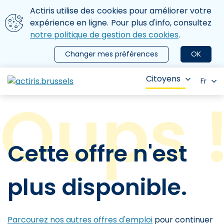
Aller au contenu principal
Nous utilisons des cookies
Actiris utilise des cookies pour améliorer votre
ermer le menu
expérience en ligne. Pour plus d'info, consultez
notre politique de gestion des cookies
.
Changer mes préférences
OK
Citoyens
Fr
Cette offre n'est
plus disponible.
Parcourez nos autres offres d'emploi
pour continuer