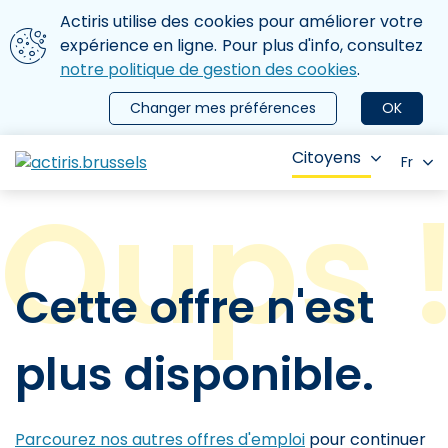
Aller au contenu principal
Nous utilisons des cookies
Actiris utilise des cookies pour améliorer votre
ermer le menu
expérience en ligne. Pour plus d'info, consultez
notre politique de gestion des cookies
.
Changer mes préférences
OK
Citoyens
Fr
Cette offre n'est
plus disponible.
Parcourez nos autres offres d'emploi
pour continuer