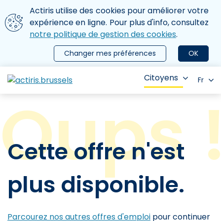
Aller au contenu principal
Nous utilisons des cookies
Actiris utilise des cookies pour améliorer votre
ermer le menu
expérience en ligne. Pour plus d'info, consultez
notre politique de gestion des cookies
.
Changer mes préférences
OK
Citoyens
Fr
Cette offre n'est
plus disponible.
Parcourez nos autres offres d'emploi
pour continuer