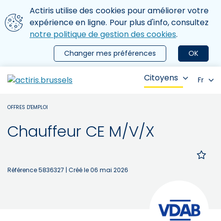
Aller au contenu principal
Nous utilisons des cookies
Actiris utilise des cookies pour améliorer votre
ermer le menu
expérience en ligne. Pour plus d'info, consultez
notre politique de gestion des cookies
.
Changer mes préférences
OK
Citoyens
Fr
OFFRES D'EMPLOI
Chauffeur CE M/V/X
Référence 5836327
| Créé le 06 mai 2026