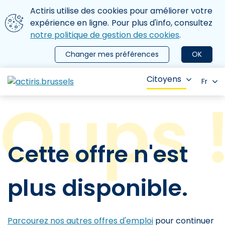
Aller au contenu principal
Nous utilisons des cookies
Actiris utilise des cookies pour améliorer votre
ermer le menu
expérience en ligne. Pour plus d'info, consultez
notre politique de gestion des cookies
.
Changer mes préférences
OK
Citoyens
Fr
Cette offre n'est
plus disponible.
Parcourez nos autres offres d'emploi
pour continuer