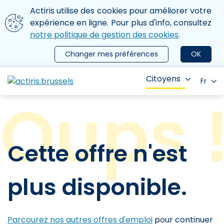
Aller au contenu principal
Nous utilisons des cookies
Actiris utilise des cookies pour améliorer votre
ermer le menu
expérience en ligne. Pour plus d'info, consultez
notre politique de gestion des cookies
.
Changer mes préférences
OK
Citoyens
Fr
Cette offre n'est
plus disponible.
Parcourez nos autres offres d'emploi
pour continuer