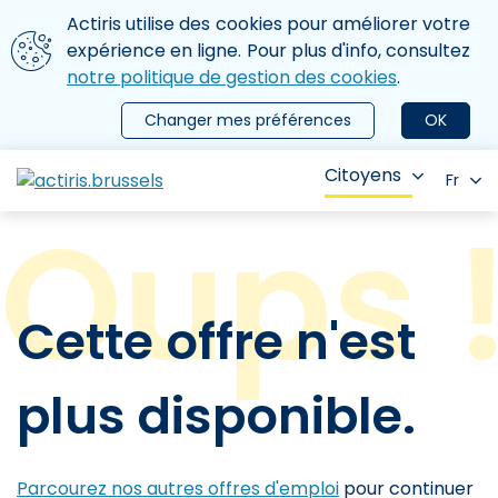
Aller au contenu principal
Nous utilisons des cookies
Actiris utilise des cookies pour améliorer votre
ermer le menu
expérience en ligne. Pour plus d'info, consultez
notre politique de gestion des cookies
.
Changer mes préférences
OK
Citoyens
Fr
Cette offre n'est
plus disponible.
Parcourez nos autres offres d'emploi
pour continuer