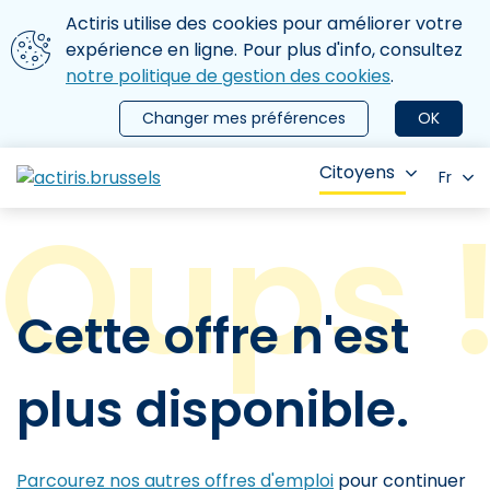
Aller au contenu principal
Nous utilisons des cookies
Actiris utilise des cookies pour améliorer votre
ermer le menu
expérience en ligne. Pour plus d'info, consultez
notre politique de gestion des cookies
.
Changer mes préférences
OK
Citoyens
Fr
Cette offre n'est
plus disponible.
Parcourez nos autres offres d'emploi
pour continuer