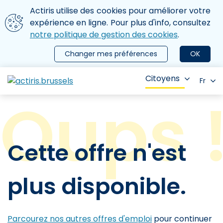
Aller au contenu principal
Nous utilisons des cookies
Actiris utilise des cookies pour améliorer votre
ermer le menu
expérience en ligne. Pour plus d'info, consultez
notre politique de gestion des cookies
.
Changer mes préférences
OK
Citoyens
Fr
Cette offre n'est
plus disponible.
Parcourez nos autres offres d'emploi
pour continuer