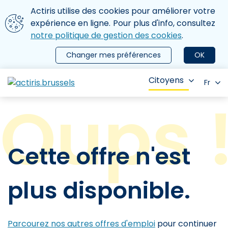
Aller au contenu principal
Nous utilisons des cookies
Actiris utilise des cookies pour améliorer votre
ermer le menu
expérience en ligne. Pour plus d'info, consultez
notre politique de gestion des cookies
.
Changer mes préférences
OK
Citoyens
Fr
Cette offre n'est
plus disponible.
Parcourez nos autres offres d'emploi
pour continuer