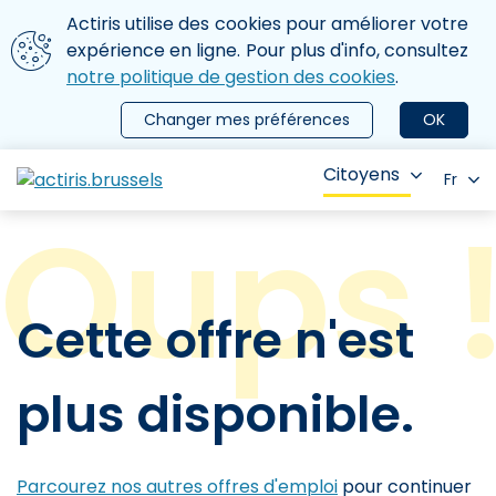
Aller au contenu principal
Nous utilisons des cookies
Actiris utilise des cookies pour améliorer votre
ermer le menu
expérience en ligne. Pour plus d'info, consultez
notre politique de gestion des cookies
.
Changer mes préférences
OK
Citoyens
Fr
Cette offre n'est
plus disponible.
Parcourez nos autres offres d'emploi
pour continuer