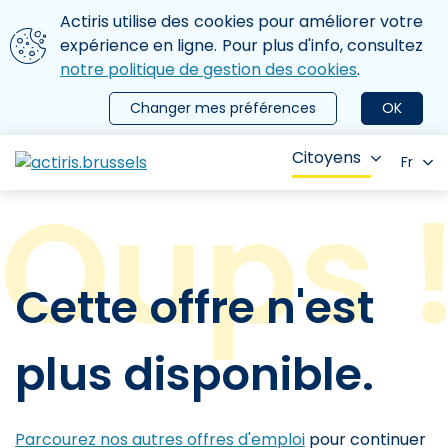
Aller au contenu principal
Nous utilisons des cookies
Actiris utilise des cookies pour améliorer votre
ermer le menu
expérience en ligne. Pour plus d'info, consultez
notre politique de gestion des cookies
.
Changer mes préférences
OK
Citoyens
Fr
Cette offre n'est
plus disponible.
Parcourez nos autres offres d'emploi
pour continuer