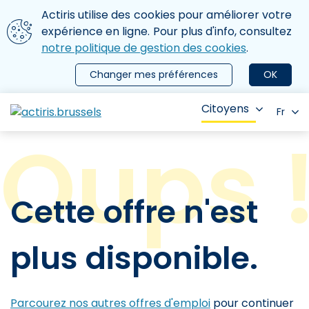
Aller au contenu principal
Nous utilisons des cookies
Actiris utilise des cookies pour améliorer votre
ermer le menu
expérience en ligne. Pour plus d'info, consultez
notre politique de gestion des cookies
.
Changer mes préférences
OK
Citoyens
Fr
Cette offre n'est
plus disponible.
Parcourez nos autres offres d'emploi
pour continuer