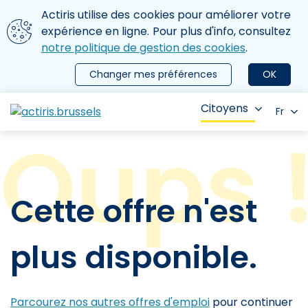
Aller au contenu principal
Nous utilisons des cookies
Actiris utilise des cookies pour améliorer votre
ermer le menu
expérience en ligne. Pour plus d'info, consultez
notre politique de gestion des cookies
.
Changer mes préférences
OK
Citoyens
Fr
Cette offre n'est
plus disponible.
Parcourez nos autres offres d'emploi
pour continuer