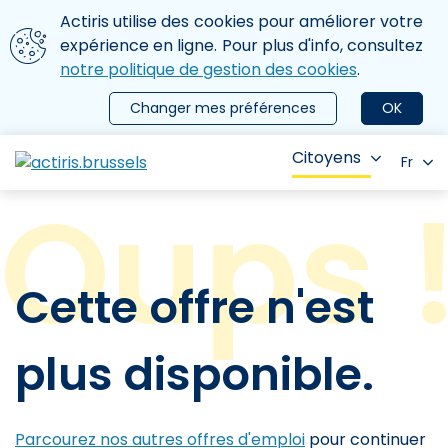
Aller au contenu principal
Nous utilisons des cookies
Actiris utilise des cookies pour améliorer votre
ermer le menu
expérience en ligne. Pour plus d'info, consultez
notre politique de gestion des cookies
.
Changer mes préférences
OK
Citoyens
Fr
Cette offre n'est
plus disponible.
Parcourez nos autres offres d'emploi
pour continuer