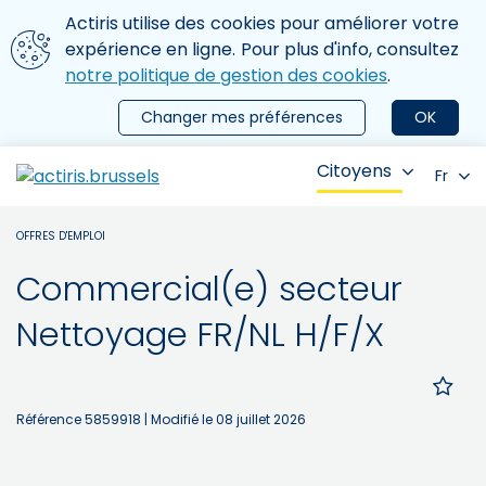
Aller au contenu principal
Nous utilisons des cookies
Actiris utilise des cookies pour améliorer votre
ermer le menu
expérience en ligne. Pour plus d'info, consultez
notre politique de gestion des cookies
.
Changer mes préférences
OK
Citoyens
Fr
OFFRES D'EMPLOI
Commercial(e) secteur
Nettoyage FR/NL H/F/X
Référence 5859918
| Modifié le 08 juillet 2026