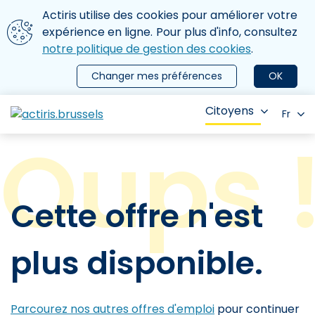
Aller au contenu principal
Nous utilisons des cookies
Actiris utilise des cookies pour améliorer votre
ermer le menu
expérience en ligne. Pour plus d'info, consultez
notre politique de gestion des cookies
.
Changer mes préférences
OK
Citoyens
Fr
Cette offre n'est
plus disponible.
Parcourez nos autres offres d'emploi
pour continuer