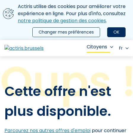
Aller au contenu principal
Nous utilisons des cookies
Actiris utilise des cookies pour améliorer votre
ermer le menu
expérience en ligne. Pour plus d'info, consultez
notre politique de gestion des cookies
.
Changer mes préférences
OK
Citoyens
Fr
Cette offre n'est
plus disponible.
Parcourez nos autres offres d'emploi
pour continuer