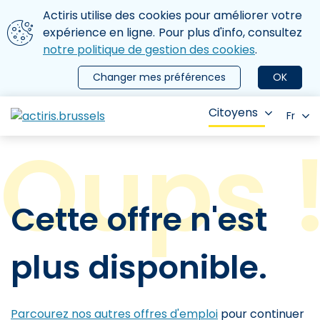
Aller au contenu principal
Nous utilisons des cookies
Actiris utilise des cookies pour améliorer votre
ermer le menu
expérience en ligne. Pour plus d'info, consultez
notre politique de gestion des cookies
.
Changer mes préférences
OK
Citoyens
Fr
Cette offre n'est
plus disponible.
Parcourez nos autres offres d'emploi
pour continuer