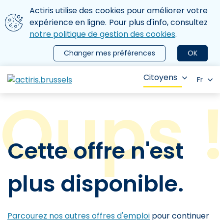
Aller au contenu principal
Nous utilisons des cookies
Actiris utilise des cookies pour améliorer votre
ermer le menu
expérience en ligne. Pour plus d'info, consultez
notre politique de gestion des cookies
.
Changer mes préférences
OK
Citoyens
Fr
Cette offre n'est
plus disponible.
Parcourez nos autres offres d'emploi
pour continuer