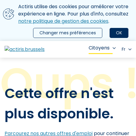
Aller au contenu principal
Nous utilisons des cookies
Actiris utilise des cookies pour améliorer votre
ermer le menu
expérience en ligne. Pour plus d'info, consultez
notre politique de gestion des cookies
.
Changer mes préférences
OK
Citoyens
Fr
Cette offre n'est
plus disponible.
Parcourez nos autres offres d'emploi
pour continuer