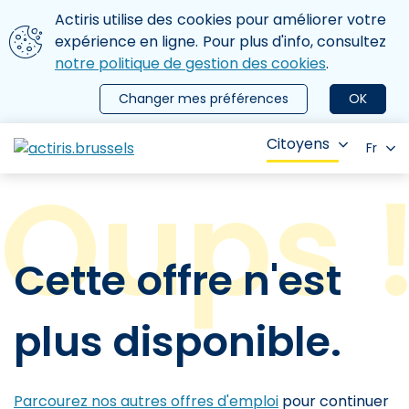
Aller au contenu principal
Nous utilisons des cookies
Actiris utilise des cookies pour améliorer votre
ermer le menu
expérience en ligne. Pour plus d'info, consultez
notre politique de gestion des cookies
.
Changer mes préférences
OK
Citoyens
Fr
Cette offre n'est
plus disponible.
Parcourez nos autres offres d'emploi
pour continuer