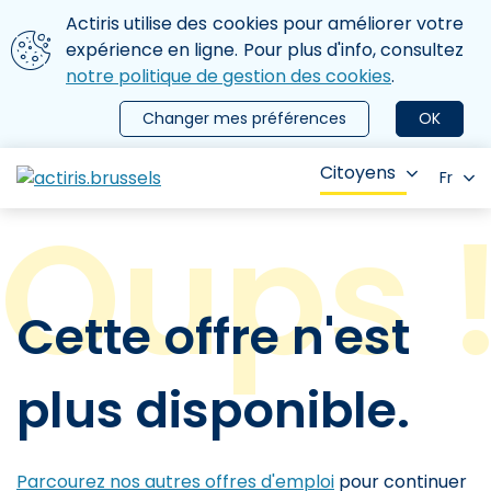
Aller au contenu principal
Nous utilisons des cookies
Actiris utilise des cookies pour améliorer votre
ermer le menu
expérience en ligne. Pour plus d'info, consultez
notre politique de gestion des cookies
.
Changer mes préférences
OK
Citoyens
Fr
Cette offre n'est
plus disponible.
Parcourez nos autres offres d'emploi
pour continuer