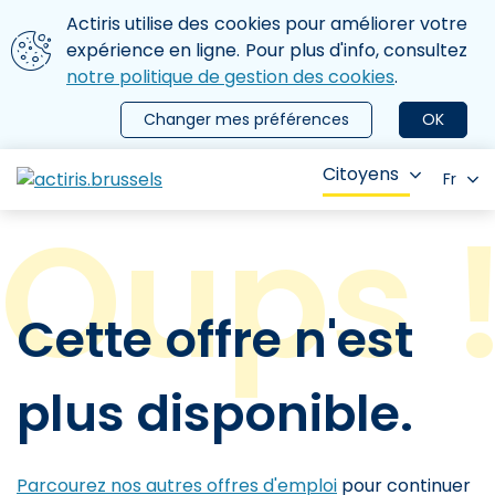
Aller au contenu principal
Nous utilisons des cookies
Actiris utilise des cookies pour améliorer votre
ermer le menu
expérience en ligne. Pour plus d'info, consultez
notre politique de gestion des cookies
.
Changer mes préférences
OK
Citoyens
Fr
Cette offre n'est
plus disponible.
Parcourez nos autres offres d'emploi
pour continuer