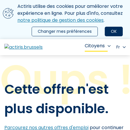
Aller au contenu principal
Nous utilisons des cookies
Actiris utilise des cookies pour améliorer votre
ermer le menu
expérience en ligne. Pour plus d'info, consultez
notre politique de gestion des cookies
.
Changer mes préférences
OK
Citoyens
Fr
Cette offre n'est
plus disponible.
Parcourez nos autres offres d'emploi
pour continuer