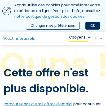
Aller au contenu principal
Nous utilisons des cookies
Actiris utilise des cookies pour améliorer votre
ermer le menu
expérience en ligne. Pour plus d'info, consultez
notre politique de gestion des cookies
.
Changer mes préférences
OK
Citoyens
Fr
Cette offre n'est
plus disponible.
Parcourez nos autres offres d'emploi
pour continuer