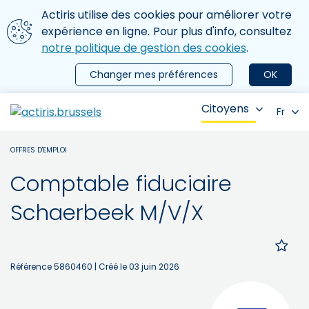
Aller au contenu principal
Nous utilisons des cookies
Actiris utilise des cookies pour améliorer votre
ermer le menu
expérience en ligne. Pour plus d'info, consultez
notre politique de gestion des cookies
.
Changer mes préférences
OK
Citoyens
Fr
OFFRES D'EMPLOI
Comptable fiduciaire
Schaerbeek M/V/X
Référence 5860460
| Créé le 03 juin 2026