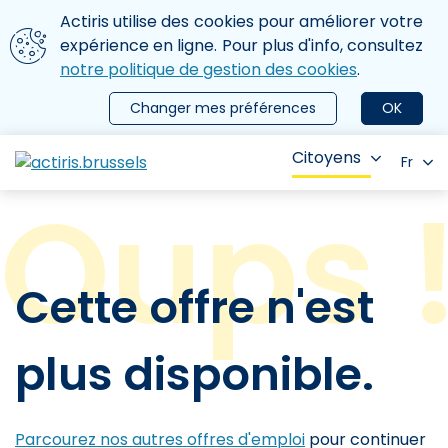
Aller au contenu principal
Nous utilisons des cookies
Actiris utilise des cookies pour améliorer votre
ermer le menu
expérience en ligne. Pour plus d'info, consultez
notre politique de gestion des cookies
.
Changer mes préférences
OK
Citoyens
Fr
Cette offre n'est
plus disponible.
Parcourez nos autres offres d'emploi
pour continuer