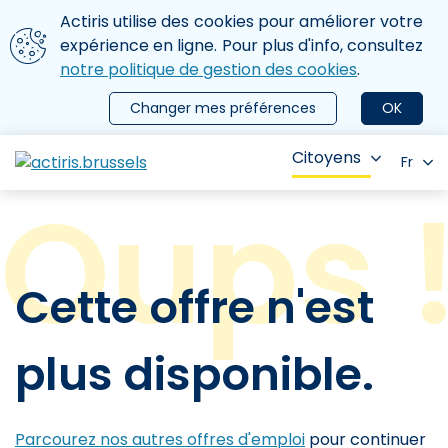
Aller au contenu principal
Nous utilisons des cookies
Actiris utilise des cookies pour améliorer votre
ermer le menu
expérience en ligne. Pour plus d'info, consultez
notre politique de gestion des cookies
.
Changer mes préférences
OK
Citoyens
Fr
Cette offre n'est
plus disponible.
Parcourez nos autres offres d'emploi
pour continuer