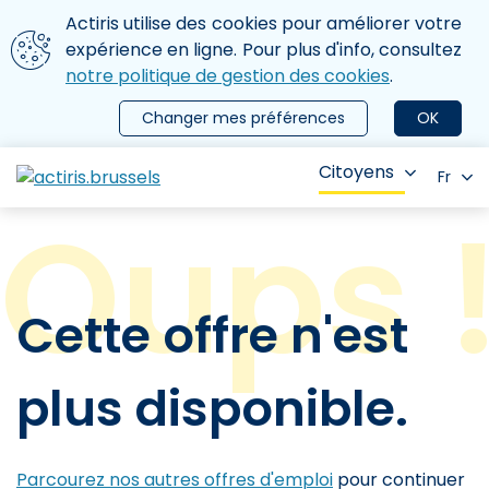
Aller au contenu principal
Nous utilisons des cookies
Actiris utilise des cookies pour améliorer votre
ermer le menu
expérience en ligne. Pour plus d'info, consultez
notre politique de gestion des cookies
.
Changer mes préférences
OK
Citoyens
Fr
Cette offre n'est
plus disponible.
Parcourez nos autres offres d'emploi
pour continuer