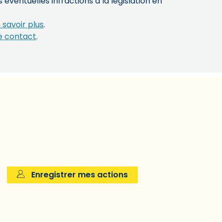
éventuelles infractions à la législation en
 savoir plus
.
e contact
.
Enregistrer mes actions