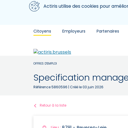
Aller au contenu principal
Nous utilisons des cookies
Actiris utilise des cookies pour amélio
Citoyens
Employeurs
Partenaires
OFFRES D'EMPLOI
Specification manage
Référence 5860596
| Créé le 03 juin 2026
Retour à la liste
Lieu :
8791 - Beveren-Leie