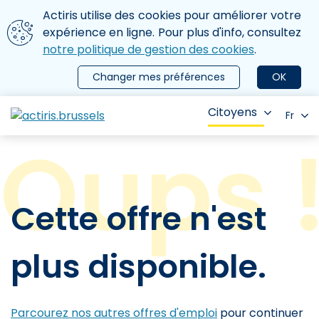
Aller au contenu principal
Nous utilisons des cookies
Actiris utilise des cookies pour améliorer votre
ermer le menu
expérience en ligne. Pour plus d'info, consultez
notre politique de gestion des cookies
.
Changer mes préférences
OK
Citoyens
Fr
Cette offre n'est
plus disponible.
Parcourez nos autres offres d'emploi
pour continuer