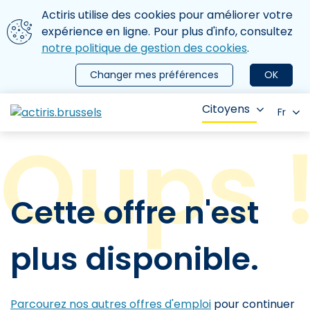
Aller au contenu principal
Nous utilisons des cookies
Actiris utilise des cookies pour améliorer votre
ermer le menu
expérience en ligne. Pour plus d'info, consultez
notre politique de gestion des cookies
.
Changer mes préférences
OK
Citoyens
Fr
Cette offre n'est
plus disponible.
Parcourez nos autres offres d'emploi
pour continuer