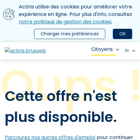
Aller au contenu principal
Nous utilisons des cookies
Actiris utilise des cookies pour améliorer votre
ermer le menu
expérience en ligne. Pour plus d'info, consultez
notre politique de gestion des cookies
.
Changer mes préférences
OK
Citoyens
Fr
Cette offre n'est
plus disponible.
Parcourez nos autres offres d'emploi
pour continuer