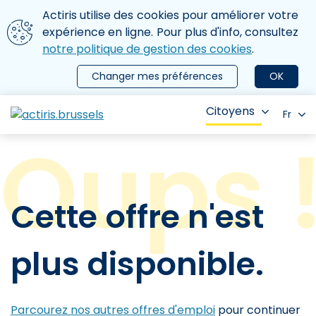
Aller au contenu principal
Nous utilisons des cookies
Actiris utilise des cookies pour améliorer votre
ermer le menu
expérience en ligne. Pour plus d'info, consultez
notre politique de gestion des cookies
.
Changer mes préférences
OK
Citoyens
Fr
Cette offre n'est
plus disponible.
Parcourez nos autres offres d'emploi
pour continuer