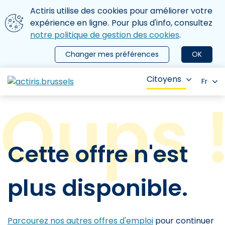
Aller au contenu principal
Nous utilisons des cookies
Actiris utilise des cookies pour améliorer votre
ermer le menu
expérience en ligne. Pour plus d'info, consultez
notre politique de gestion des cookies
.
Changer mes préférences
OK
Citoyens
Fr
Cette offre n'est
plus disponible.
Parcourez nos autres offres d'emploi
pour continuer