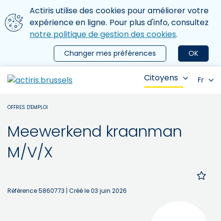
Aller au contenu principal
Nous utilisons des cookies
Actiris utilise des cookies pour améliorer votre
ermer le menu
expérience en ligne. Pour plus d'info, consultez
notre politique de gestion des cookies
.
Changer mes préférences
OK
Citoyens
Fr
OFFRES D'EMPLOI
Meewerkend kraanman
M/V/X
Référence 5860773
| Créé le 03 juin 2026