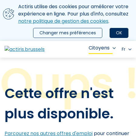
Aller au contenu principal
Nous utilisons des cookies
Actiris utilise des cookies pour améliorer votre
ermer le menu
expérience en ligne. Pour plus d'info, consultez
notre politique de gestion des cookies
.
Changer mes préférences
OK
Citoyens
Fr
Cette offre n'est
plus disponible.
Parcourez nos autres offres d'emploi
pour continuer