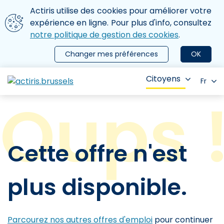
Aller au contenu principal
Nous utilisons des cookies
Actiris utilise des cookies pour améliorer votre
ermer le menu
expérience en ligne. Pour plus d'info, consultez
notre politique de gestion des cookies
.
Changer mes préférences
OK
Citoyens
Fr
Cette offre n'est
plus disponible.
Parcourez nos autres offres d'emploi
pour continuer