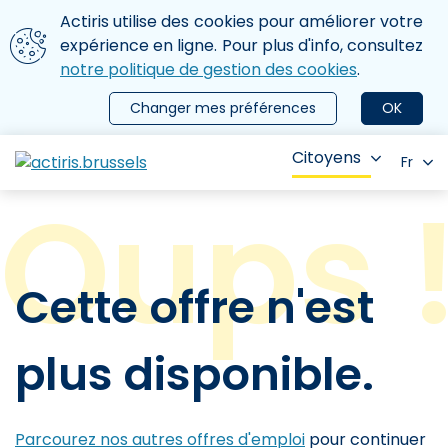
Aller au contenu principal
Nous utilisons des cookies
Actiris utilise des cookies pour améliorer votre
ermer le menu
expérience en ligne. Pour plus d'info, consultez
notre politique de gestion des cookies
.
Changer mes préférences
OK
Citoyens
Fr
Cette offre n'est
plus disponible.
Parcourez nos autres offres d'emploi
pour continuer