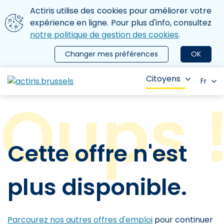
Aller au contenu principal
Nous utilisons des cookies
Actiris utilise des cookies pour améliorer votre
ermer le menu
expérience en ligne. Pour plus d'info, consultez
notre politique de gestion des cookies
.
Changer mes préférences
OK
Citoyens
Fr
Cette offre n'est
plus disponible.
Parcourez nos autres offres d'emploi
pour continuer