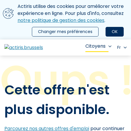
Aller au contenu principal
Nous utilisons des cookies
Actiris utilise des cookies pour améliorer votre
ermer le menu
expérience en ligne. Pour plus d'info, consultez
notre politique de gestion des cookies
.
Changer mes préférences
OK
Citoyens
Fr
Cette offre n'est
plus disponible.
Parcourez nos autres offres d'emploi
pour continuer