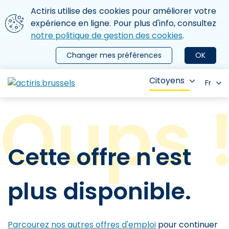
Aller au contenu principal
Nous utilisons des cookies
Actiris utilise des cookies pour améliorer votre
ermer le menu
expérience en ligne. Pour plus d'info, consultez
notre politique de gestion des cookies
.
Changer mes préférences
OK
Citoyens
Fr
Cette offre n'est
plus disponible.
Parcourez nos autres offres d'emploi
pour continuer