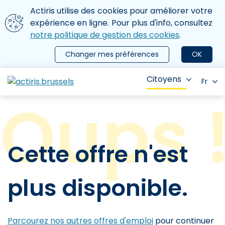
Aller au contenu principal
Nous utilisons des cookies
Actiris utilise des cookies pour améliorer votre
ermer le menu
expérience en ligne. Pour plus d'info, consultez
notre politique de gestion des cookies
.
Changer mes préférences
OK
Citoyens
Fr
Cette offre n'est
plus disponible.
Parcourez nos autres offres d'emploi
pour continuer